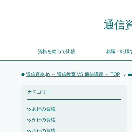
通信資
資格を給与で比較
就職・転職
通信資格.jp ～ 通信教育 VS 通信講座 ～
TOP
カテゴリー
あ行の資格
か行の資格
さ行の資格