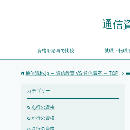
通信資
資格を給与で比較
就職・転職
通信資格.jp ～ 通信教育 VS 通信講座 ～
TOP
カテゴリー
あ行の資格
か行の資格
さ行の資格