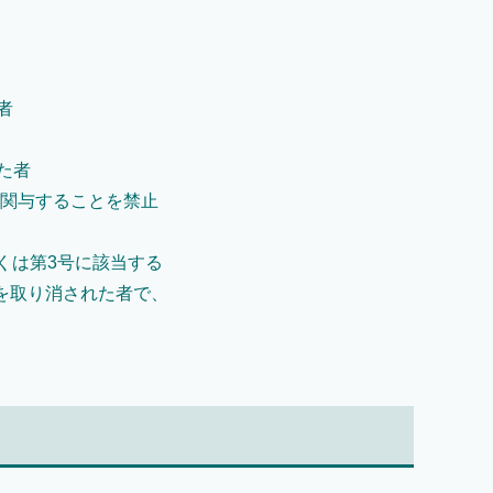
者
た者
に関与することを禁止
しくは第3号に該当する
許を取り消された者で、