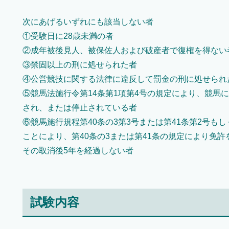
次にあげるいずれにも該当しない者
①受験日に28歳未満の者
②成年被後見人、被保佐人および破産者で復権を得ない
③禁固以上の刑に処せられた者
④公営競技に関する法律に違反して罰金の刑に処せられ
⑤競馬法施行令第14条第1項第4号の規定により、競馬
され、または停止されている者
⑥競馬施行規程第40条の3第3号または第41条第2号も
ことにより、第40条の3または第41条の規定により免
その取消後5年を経過しない者
試験内容