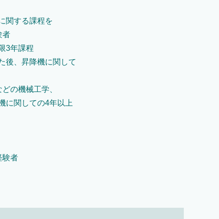
に関する課程を
験者
限3年課程
た後、昇降機に関して
などの機械工学、
機に関しての4年以上
経験者