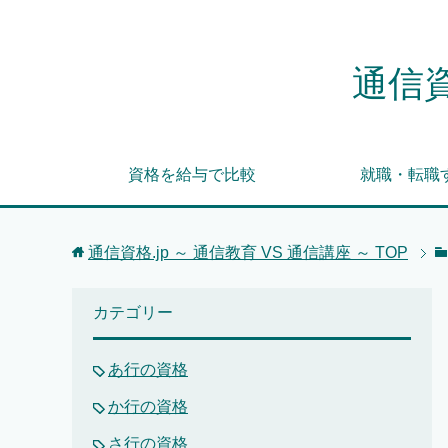
通信資
資格を給与で比較
就職・転職
通信資格.jp ～ 通信教育 VS 通信講座 ～
TOP
カテゴリー
あ行の資格
か行の資格
さ行の資格