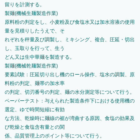
留りを計測する。
製麺(機械生麺製造作業)
原料粉の判定をし、小麦粉及び食塩水又は加水溶液の使用
量を見積りしたうえで、そ
れぞれを秤量及び調製し、ミキシング、複合、圧延・切出
し、玉取りを行って、生う
どん又は生中華麺を製造する。
製麺(機械乾麺製造作業)
要素試験：圧延切り出し機のロール操作、塩水の調製、原
料粉の判定、麺帯の加水率
の判定、切刃番号の判定、麺の水分測定等について行う。
ペーパーテスト：与えられた製造条件下における使用機の
選定、ゆで時間短縮に有効
な方法、乾燥時に麺線の裾が湾曲する原因、食塩の効果及
び乾燥と食塩含有量との関
係、品質管理上のポイント等について行う。