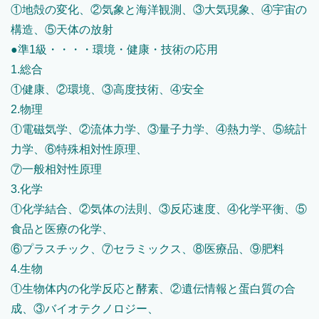
①地殻の変化、②気象と海洋観測、③大気現象、④宇宙の
構造、⑤天体の放射
●準1級・・・・環境・健康・技術の応用
1.総合
①健康、②環境、③高度技術、④安全
2.物理
①電磁気学、②流体力学、③量子力学、④熱力学、⑤統計
力学、⑥特殊相対性原理、
⑦一般相対性原理
3.化学
①化学結合、②気体の法則、③反応速度、④化学平衡、⑤
食品と医療の化学、
⑥プラスチック、⑦セラミックス、⑧医療品、⑨肥料
4.生物
①生物体内の化学反応と酵素、②遺伝情報と蛋白質の合
成、③バイオテクノロジー、