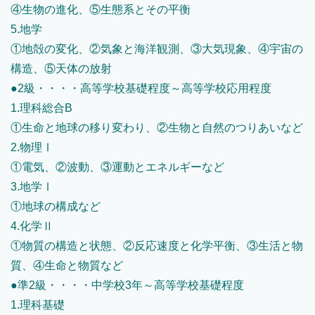
④生物の進化、⑤生態系とその平衡
5.地学
①地殻の変化、②気象と海洋観測、③大気現象、④宇宙の
構造、⑤天体の放射
●2級・・・・高等学校基礎程度～高等学校応用程度
1.理科総合B
①生命と地球の移り変わり、②生物と自然のつりあいなど
2.物理Ⅰ
①電気、②波動、③運動とエネルギーなど
3.地学Ⅰ
①地球の構成など
4.化学Ⅱ
①物質の構造と状態、②反応速度と化学平衡、③生活と物
質、④生命と物質など
●準2級・・・・中学校3年～高等学校基礎程度
1.理科基礎