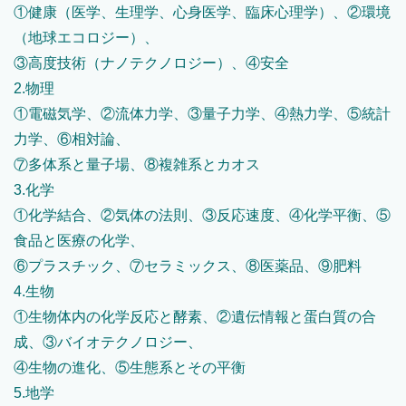
①健康（医学、生理学、心身医学、臨床心理学）、②環境
（地球エコロジー）、
③高度技術（ナノテクノロジー）、④安全
2.物理
①電磁気学、②流体力学、③量子力学、④熱力学、⑤統計
力学、⑥相対論、
⑦多体系と量子場、⑧複雑系とカオス
3.化学
①化学結合、②気体の法則、③反応速度、④化学平衡、⑤
食品と医療の化学、
⑥プラスチック、⑦セラミックス、⑧医薬品、⑨肥料
4.生物
①生物体内の化学反応と酵素、②遺伝情報と蛋白質の合
成、③バイオテクノロジー、
④生物の進化、⑤生態系とその平衡
5.地学