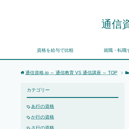
通信資
資格を給与で比較
就職・転職
通信資格.jp ～ 通信教育 VS 通信講座 ～
TOP
カテゴリー
あ行の資格
か行の資格
さ行の資格