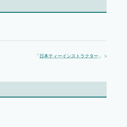
「
日本ティーインストラクター
」