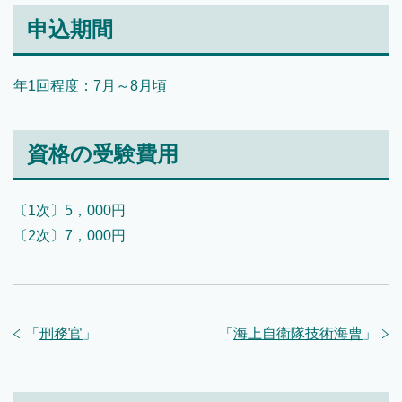
申込期間
年1回程度：7月～8月頃
資格の受験費用
〔1次〕5，000円
〔2次〕7，000円
「
刑務官
」
「
海上自衛隊技術海曹
」