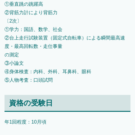
①垂直跳の跳躍高
②背筋力計により背筋力
〔2次〕
①学力：国語、数学、社会
②台上走行試験装置（固定式自転車）による瞬間最高速
度・最高回転数・走仕事量
の測定
③小論文
④身体検査：内科、外科、耳鼻科、眼科
⑤人物考査：口頭試問
資格の受験日
年1回程度：10月頃