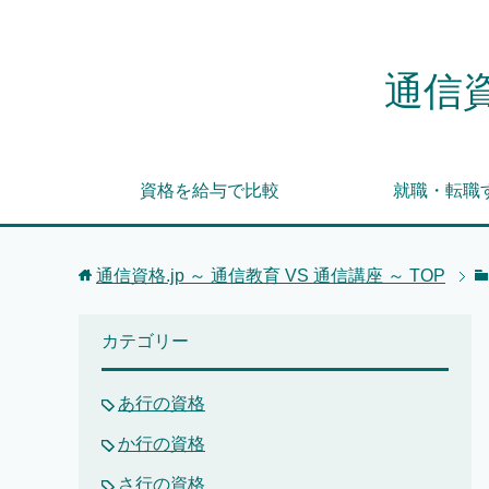
通信資
資格を給与で比較
就職・転職
通信資格.jp ～ 通信教育 VS 通信講座 ～
TOP
カテゴリー
あ行の資格
か行の資格
さ行の資格