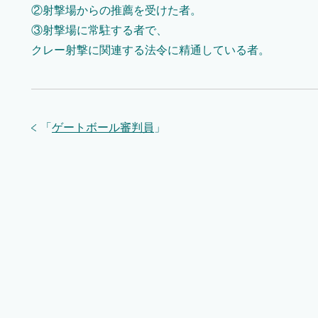
②射撃場からの推薦を受けた者。
③射撃場に常駐する者で、
クレー射撃に関連する法令に精通している者。
「
ゲートボール審判員
」