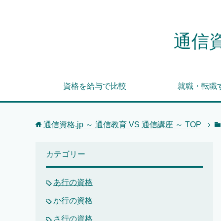
通信資
資格を給与で比較
就職・転職
通信資格.jp ～ 通信教育 VS 通信講座 ～
TOP
カテゴリー
あ行の資格
か行の資格
さ行の資格