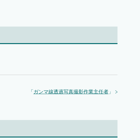
「
ガンマ線透過写真撮影作業主任者
」