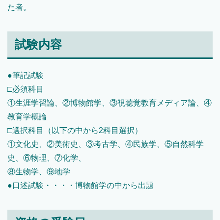
た者。
試験内容
●筆記試験
□必須科目
①生涯学習論、②博物館学、③視聴覚教育メディア論、④
教育学概論
□選択科目（以下の中から2科目選択）
①文化史、②美術史、③考古学、④民族学、⑤自然科学
史、⑥物理、⑦化学、
⑧生物学、⑨地学
●口述試験・・・・博物館学の中から出題