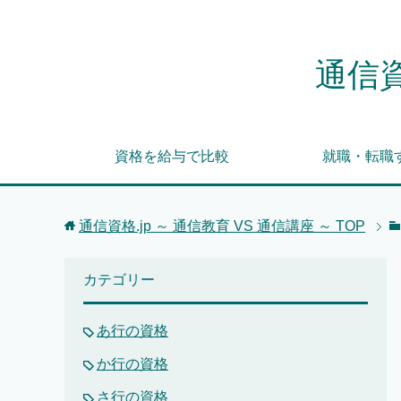
通信資
資格を給与で比較
就職・転職
通信資格.jp ～ 通信教育 VS 通信講座 ～
TOP
カテゴリー
あ行の資格
か行の資格
さ行の資格