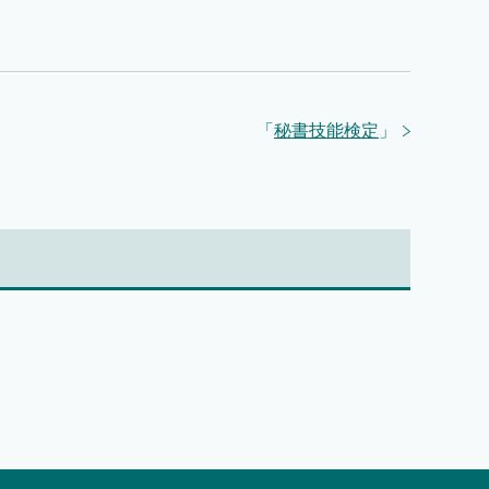
「
秘書技能検定
」