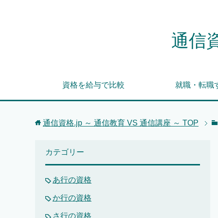
通信資
資格を給与で比較
就職・転職
通信資格.jp ～ 通信教育 VS 通信講座 ～
TOP
カテゴリー
あ行の資格
か行の資格
さ行の資格