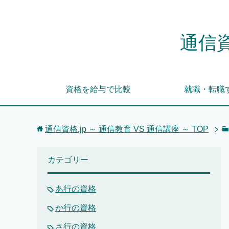
通信資
資格を給与で比較
就職・転職
通信資格.jp ～ 通信教育 VS 通信講座 ～
TOP
カテゴリー
あ行の資格
か行の資格
さ行の資格