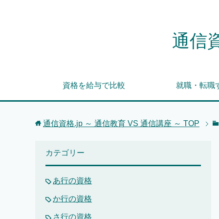
通信資
資格を給与で比較
就職・転職
通信資格.jp ～ 通信教育 VS 通信講座 ～
TOP
カテゴリー
あ行の資格
か行の資格
さ行の資格