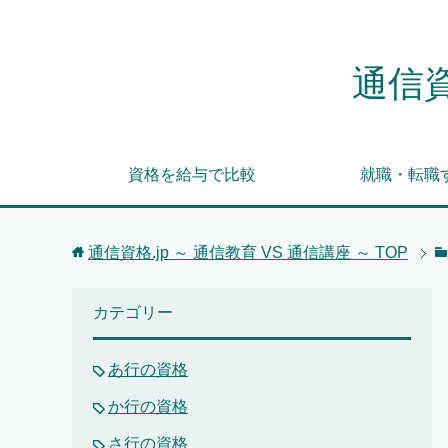
通信資
資格を給与で比較
就職・転職
通信資格.jp ～ 通信教育 VS 通信講座 ～
TOP
カテゴリー
あ行の資格
か行の資格
さ行の資格