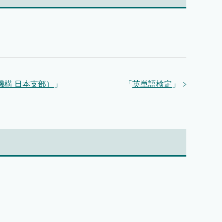
構 日本支部）
」
「
英単語検定
」