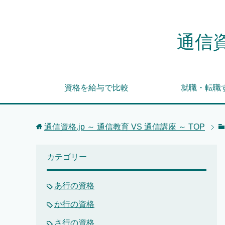
通信資
資格を給与で比較
就職・転職
通信資格.jp ～ 通信教育 VS 通信講座 ～
TOP
カテゴリー
あ行の資格
か行の資格
さ行の資格