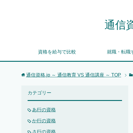
通信資
資格を給与で比較
就職・転職
通信資格.jp ～ 通信教育 VS 通信講座 ～
TOP
カテゴリー
あ行の資格
か行の資格
さ行の資格