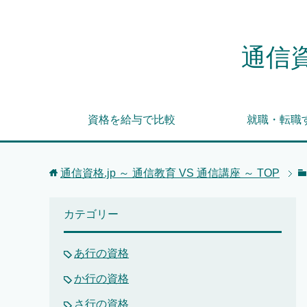
通信資
資格を給与で比較
就職・転職
通信資格.jp ～ 通信教育 VS 通信講座 ～
TOP
カテゴリー
あ行の資格
か行の資格
さ行の資格