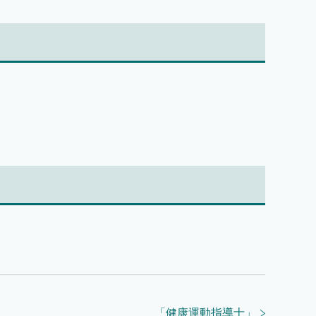
「
健康運動指導士
」