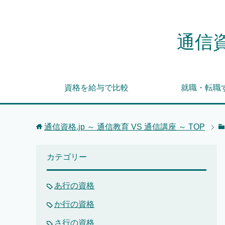
通信資
資格を給与で比較
就職・転職
通信資格.jp ～ 通信教育 VS 通信講座 ～
TOP
カテゴリー
あ行の資格
か行の資格
さ行の資格